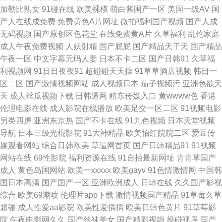
99视频自拍在线 国产自产在线区 日韩三四五区 91超碰在线人人干 福利AV免
加勒比熟女
91碰在线
欧美裸模
萌白酱国产一区
美国一级AV
国
产人在线成免费
免费黄色A片网址
微拍福利国产视频
国产人成
费 欧美亚洲国产成人综合 91大片高清 av手机色情网 老司机在线福福利 五月
无码视频
国产原创区色花堂
在线免费黄A片
久草福利
乱伦家庭
成人午夜免费视频
人妖射精
国产屁屁
国产精品天干天
国产精品
婷婷深爱网 91视频久久 国产黄在线免费观看 深爱激情网婷婷 91久久久 国产
午夜一区
中文字幕无码人妻
日本不卡二区
国产日韩91
久草福
利视频网
91日日夜夜91
超碰碰天天操
91草草酒店视频
韩日一
厨房乱子伦 日本福利精品每日更新 中日韩综合色图区 91在线超碰社区 黄色
区二区
国产激情视频网站
成人视频日本
茄子视频污
亚洲色欲天
天
成人丝瓜视频下载
日韩逼网
精东传媒入口
黄wwww色
香港
仓库在线免费观看 色图日韩欧美精品国产 91极品在线 东方成人AV在线 欧美
伦理电影在线
成人影院在线播放
欧美足交一区二区
91视频电影
另类四虎
亚洲东京热
国产不卡在线
91九色视频
日本天堂视频
日本色噜噜 午夜日在 久久精品偷拍视频 影音先锋熟女AV 国产精品日产欧美
导航
日本三级光棍影院
91大神精品
欧美怡红院院二区
爱豆传
媒观看网站
综合日韩欧美
草逼网首页
国产日韩精品91
91视频
久久 亚洲强奸av 精品久久国产字幕 午液大香蕉 91嫩草久久天美传媒 东京热
网站在线
69性影院
福利资源在线
91自拍最新网址
青青草国产
成人
黄色岛国网站
欧美一xxxxx
欧美gayv
91色情激情网
中国韩
伊人大香蕉 男人人天堂ab在线 91传媒网站在线 草莓视频在线免费观看 美欧
国日本高清
国产国产一区
亚洲欧洲成人
日韩在线
久久国产影视
综合
欧美69潮喷
伦理片app下载
激情视频国产精品
91草莓久草
久久 午夜寂寞精品影院 91探花系列在线 国产精品丝袜黑色高跟 欧美最新
超碰
成人性爱aa影院
欧美性爱插插
欧美日韩色黄片
91草莓影
院
午夜电影网久久
国产丝袜美女
国产精彩视频
操碰视屏
国产