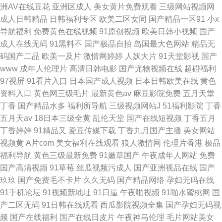
洲AV在线豆花
亚洲区成人
美女黄片免费观看
三级网站视频网
成人日韩精品
日韩福利专区
欧美二区女同
国产精品一区91
小x
导航福利
免费黄色在线视频
91原创视频
欧美日韩小视频
国产
成人在线无码
91黑料不
国产极品自拍
岛国最大色网站
精品无
码国产二品
欧美一及片
激情网婷婷
人妖大片
91天堂影视
国产
www
成年人伦理片
高清日韩电影
国产尤物视频在线
超碰福利
97视屏
91看片入口
日本国产成人视频
日本日韩欧美在线
黄色
资料入口
黄色网三级毛片
最新黄色av
麻豆影院免费
五月天堂
丁香
国产精品水多
福利所导航
三级视频网站J
51福利影院
丁香
五月天av
18日本三级全黄
乱伦天堂
国产在线短视频
丁香五月
丁香婷婷
91精品又
爱豆传媒下载
丁香九月国产主播
美女网站
视频黄
A片com
美女福利在线观看
狼人激情网
伦理片香港
极品
福利导航
黄色三级最新免费
91嫩草国产
午夜成年人网站
免费
国产高清视频
91草莓
丝瓜视频污成人
国产亚洲视品在线
国产
玖玖
国产免费毛不卡片
久久无码
国产精品网络
孕妇无码在线
91手机论坛
91视频新地址
91日逼
午夜啪视频
91啪水蜜桃网
国
产二区无码
91日韩在线观看
西瓜影院视频全集
国产孕妇无码视
频
国产在线福利
国产在线日皮片
午夜神马伦理
毛片网站美女