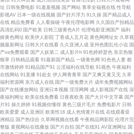
费观看 91污污网站视频 超碰人人香蕉 天天激情导航 久草最新网址 亚洲日逼
址
日韩免费电影
91羞羞视频
国产网站
青草全福视在线
性导航
影视AV
日本一级在线视频
国产好片浮力
91久操
国产精品成人
网站 91巨炮永久 91淫库 福利免费看福利 毛片毛片 色色的网 一区二区不卡
在线
精品免费看
人人看操碰
午夜伦理电影网
久久国自产拍精品
高清乱码0
国产欧美
日韩三级黄色A片
伦理电影亚洲国产
福利
91最新网页 玖玖精爱爱 日韩色欲网 91国产精品乱子伦 成人91蜜臀 国产乱
姬黄色网址
欧美伊人影院
丁香成人五月花
黄色网网址女
久草视
频最新网址
日韩大片在线看
久久亚洲人成
亚州色图乱伦小说
国
码一区 日本黄色高清视频网站 91官网 AV资源导航大全 麻豆绿帽 五月天黄
产va免费观看
国产人妖第二
成人影片h
91色婷婷瑟色
东京热狠
狠草
日韩精品观看
91最新国产精品
一级黄色网
91色色人妻
都
色网 91熟女对白 91看片在线 韩日视频 午夜国产诱惑 国产黄色中文字幕 久
市激情婷婷
91精品国产91
云涩福利在线导航
91视色
午夜福利
在线网站
91直播
91处女
伊人网青青草
国产又爽又黄又无
久草
久97 老湿机网址 青青草在线狠狠干 日韩综合 五月天桃花网 欧美日韩久久精
福利资源网
东方成人在线
国产一级免费大片
成年免费视频网站
国产在线播放网站
亚洲日本视频
淫淫网网
成人影视国产在线
深
品爱爱 少妇内射一区二区 影音先锋AⅤ偷拍电影 91国产导航 91蜜桃精品入
夜福利网址
欧美在线免费看
日夜夜欧美
国产大片中文字幕
国产
片91
操久婷婷
91视频你懂得
黄色三级片毛片
免费电影片
日韩
口 91熟女边播放 色悠悠在线视频 色色综合网免费观看 女同扣逼视频 探花精
欧美爱爱
成人亚洲区
欧美性16
成人色情黄片在线
在线观看亚
洲精品
国产热综合
久草网视频在线看
午夜精品网影院
伦理片完
选 91传媒MV 91自拍原创蝌蚪 国产精品欧美性爱 欧美网站91 色中色官网 亚
整版
黄视网站在线播放
国产片自拍
国产在线91
AV亚洲网址
国