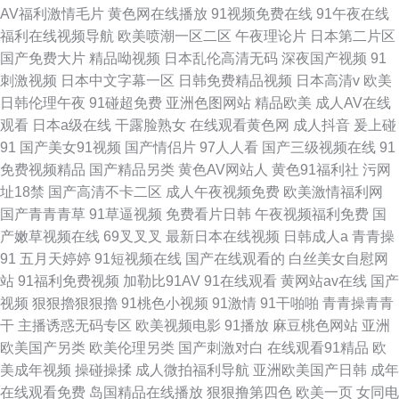
AV福利激情毛片
黄色网在线播放
91视频免费在线
91午夜在线
福利在线视频导航
欧美喷潮一区二区
午夜理论片
日本第二片区
国产免费大片
精品呦视频
日本乱伦高清无码
深夜国产视频
91
刺激视频
日本中文字幕一区
日韩免费精品视频
日本高清v
欧美
日韩伦理午夜
91碰超免费
亚洲色图网站
精品欧美
成人AV在线
观看
日本a级在线
干露脸熟女
在线观看黄色网
成人抖音
爰上碰
91
国产美女91视频
国产情侣片
97人人看
国产三级视频在线
91
免费视频精品
国产精品另类
黄色AV网站人
黄色91福利社
污网
址18禁
国产高清不卡二区
成人午夜视频免费
欧美激情福利网
国产青青青草
91草逼视频
免费看片日韩
午夜视频福利免费
国
产嫩草视频在线
69叉叉叉
最新日本在线视频
日韩成人a
青青操
91
五月天婷婷
91短视频在线
国产在线观看的
白丝美女自慰网
站
91福利免费视频
加勒比91AV
91在线观看
黄网站av在线
国产
视频
狠狠擼狠狠擼
91桃色小视频
91激情
91干啪啪
青青操青青
干
主播诱惑无码专区
欧美视频电影
91播放
麻豆桃色网站
亚洲
欧美国产另类
欧美伦理另类
国产刺激对白
在线观看91精品
欧
美成年视频
操碰操揉
成人微拍福利导航
亚洲欧美国产日韩
成年
在线观看免费
岛国精品在线播放
狠狠撸第四色
欧美一页
女同电