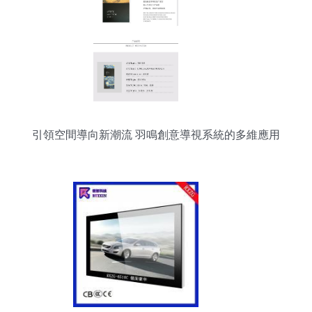
引領空間導向新潮流 羽鳴創意導視系統的多維應用