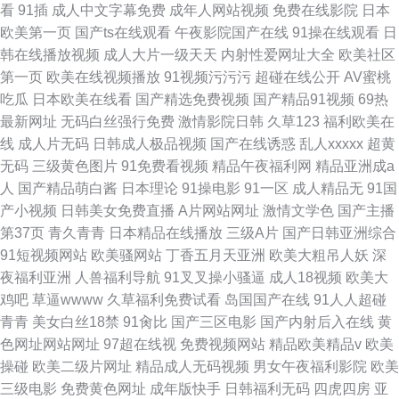
看
91插
成人中文字幕免费
成年人网站视频
免费在线影院
日本
欧美第一页
国产ts在线观看
午夜影院国产在线
91操在线观看
日
韩在线播放视频
成人大片一级天天
内射性爱网址大全
欧美社区
第一页
欧美在线视频播放
91视频污污污
超碰在线公开
AV蜜桃
吃瓜
日本欧美在线看
国产精选免费视频
国产精品91视频
69热
最新网址
无码白丝强行免费
激情影院日韩
久草123
福利欧美在
线
成人片无码
日韩成人极品视频
国产在线诱惑
乱人xxxxx
超黄
无码
三级黄色图片
91免费看视频
精品午夜福利网
精品亚洲成a
人
国产精品萌白酱
日本理论
91操电影
91一区
成人精品无
91国
产小视频
日韩美女免费直播
A片网站网址
激情文学色
国产主播
第37页
青久青青
日本精品在线播放
三级A片
国产日韩亚洲综合
91短视频网站
欧美骚网站
丁香五月天亚洲
欧美大粗吊人妖
深
夜福利亚洲
人兽福利导航
91叉叉操小骚逼
成人18视频
欧美大
鸡吧
草逼wwww
久草福利免费试看
岛国国产在线
91人人超碰
青青
美女白丝18禁
91肏比
国产三区电影
国产内射后入在线
黄
色网址网站网址
97超在线视
免费视频网站
精品欧美精品v
欧美
操碰
欧美二级片网址
精品成人无码视频
男女午夜福利影院
欧美
三级电影
免费黄色网址
成年版快手
日韩福利无码
四虎四房
亚