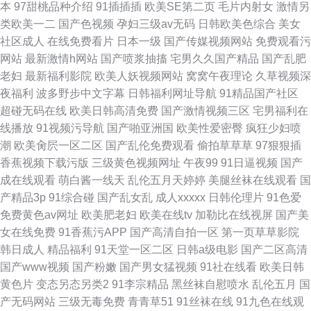
本
97甜桃品种介绍
91插插插
欧美SE第二页
毛片内射女
激情另
类欧美一二
国产色视频
孕妇三级av无码
日韩欧美色综合
美女
社区成人
在线免费看片
日本一级
国产传媒视频网站
免费观看污
网站
最新激情h网站
国产喷浆抽搐
宅男久久国产精品
国产乱肥
老妇
最新福利影院
欧美人妖视频网站
窝窝午夜理论
久草视频深
夜福利
波多野步中文字幕
日韩福利网址导航
91精品国产社区
超碰无码在线
欧美日韩高清免费
国产激情视频三区
宅男福利在
线播放
91视频污导航
国产啪亚洲国
欧美性爱密臀
疯狂少妇喷
潮
欧美肏屄一区二区
国产乱伦免费观看
偷拍草草草
97狠狠插
香蕉视频下载污版
三级黄色视频网址
午夜99
91日逼视频
国产
成在线观看
萌白酱一线天
乱伦五月天婷婷
美腿丝袜在线观看
国
产精品3p
91综合碰
国产乱女乱
成人xxxxx
日韩伦理片
91色爱
免费黄色av网址
欧美肥老妇
欧美在线tv
加勒比在线视屏
国产美
女在线免费
91香蕉污APP
国产高清自拍一区
第一页草草影院
韩日成人
精品福利
91天堂一区二区
日韩a级电影
国产二区高清
国产www视频
国产粉嫩
国产男女猛视频
91社在线看
欧美日韩
黄色片
变态另态另类2
91李宗精品
黑丝袜自慰喷水
乱伦五月
国
产无码网站
三级无毒免费
青青草51
91丝袜在线
91九色在线观