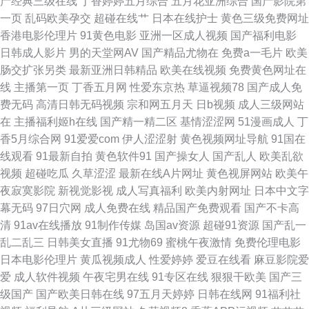
产经典三级在线
丁香婷婷五月综合
五月花亚洲综合
国产影院第
洲夜夜蜜桃 91大神车震 91视频观看# 国产精品久久17 欧美色一区 午夜寂寞
一页
乱码欧美孕交
超碰在线艹
日本在线护士
黄色三级免费网址
香港电影伦理片
91黄色电影
亚洲一区成人视频
国产福利电影
精品影院 91高跟丝袜啪啪 日韩在线一本道 91日本韩国 不卡福利导航 久草视
日韩成人影片
男的天堂网AV
国产精品尤物在
免费a一毛片
欧美
肠交扩张另类
最新亚洲日韩精品
欧美在线视频
免费黄色网址在
频好吊日综合色 亚洲天堂2111 91色搞 成人无码视频免费播放 久久香网站
线
主播第一页
丁香五月网
性爱东京热
草逼视频78
国产成人免
费无码
高清日韩无码视频
宗和网五月天
日b视频
成人三级网站
日韩欧美Aⅴ综合网 91av黑丝 91男女视频 爱福利导航 四虎东方在线观看网
在
主播福利姬h在线
国产精一精二区
基情涩涩网
51漫画成人
丁
香5月综合网
91爱爱com
伊人涩涩射
黄色视频网址导航
91国在
址 日韩无码免费福利 91黄色视频大全 肏屄视频一区 激情啪啪综合 日韩情爱
线观看
91最新自拍
黄色软件91
国产操女人
国产乱人
欧美乱欲
视频
超碰吃瓜
久草涩涩
最新在线A片网址
黄色视屏网站
欧美午
影院 一区二区不卡国产网站 91日韩高清 www日韩一区二区 五月花综合网
夜寂寞影院
新视觉影视
成人写真福利
欧美内射网址
日本中文字
幕无码
97日穴网
成人免费在线
精品国产免费观看
国产不卡高
久久婷婷婷婷婷婷婷婷 亚洲色8P 国产在线99视频 色先锋无码av 91在线视
清
91av在线播放
91制作传媒
岛国av资源
超碰91资源
国产乱一
乱二乱三
日韩美女直播
91尤物69
蜜桃午夜激情
免费伦理电影
频免费91 国产久久精品人妻 老色鬼导航 一级黄色视频网站大全 91熟女网 国
日本电影伦理片
黄瓜视频成人
性爱婷婷
爱豆在线看
麻豆影院爱
爱
成人软件视频
午夜宅男在线
91专区在线
狠狠干欧美
国产三
产suv精品97 日本福利福利福利视频 肏屄在现 国产成人精品青青草原 欧美
级国产
国产欧美日韩在线
97五月天婷婷
日韩在线网
91福利社