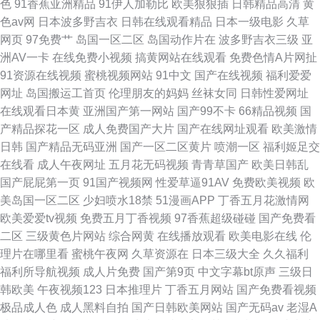
色
91香蕉亚洲精品
91伊人加勒比
欧美狠狠插
日韩精品高清
黄
色av网
日本波多野吉衣
日韩在线观看精品
日本一级电影
久草
网页
97免费艹
岛国一区二区
岛国动作片在
波多野吉衣三级
亚
洲AV一卡
在线免费小视频
搞黄网站在线观看
免费色情A片网扯
91资源在线视频
蜜桃视频网站
91中文
国产在线视频
福利爱爱
网址
岛国搬运工首页
伦理朋友的妈妈
丝袜女同
日韩性爱网址
在线观看日本黄
亚洲国产第一网站
国产99不卡
66精品视频
国
产精品探花一区
成人免费国产大片
国产在线网址观看
欧美激情
日韩
国产精品无码亚洲
国产一区二区黄片
喷潮一区
福利姬足交
在线看
成人午夜网址
五月花无码视频
青青草国产
欧美日韩乱
国产屁屁第一页
91国产视频网
性爱草逼91AV
免费欧美视频
欧
美岛国一区二区
少妇喷水18禁
51漫画APP
丁香五月花激情网
欧美爱爱tv视频
免费五月丁香视频
97香蕉超级碰碰
国产免费看
二区
三级黄色片网站
综合网黄
在线播放观看
欧美电影在线
伦
理片在哪里看
蜜桃午夜网
久草资源在
日本三级大全
久久福利
福利所导航视频
成人片免费
国产第9页
中文字幕bt原声
三级日
韩欧美
午夜视频123
日本推理片
丁香五月网站
国产免费看视频
极品成人色
成人黑料自拍
国产日韩欧美网站
国产无码av
老湿A