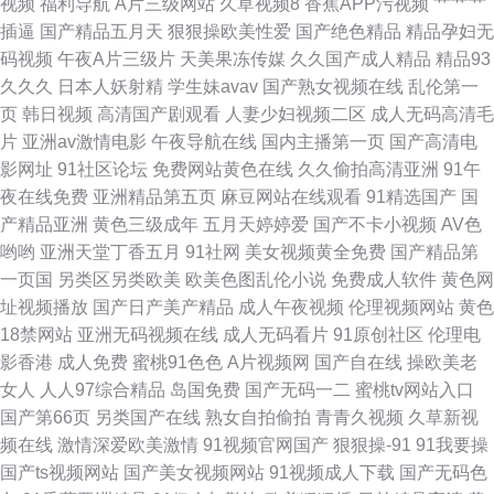
视频
福利导航
A片三级网站
久草视频8
香蕉APP污视频
艹艹艹
专区日韩专区 亚洲天堂手机网 成人涩在线 青娱乐国产十区 AV福利专区免费
插逼
国产精品五月天
狠狠操欧美性爱
国产绝色精品
精品孕妇无
码视频
午夜A片三级片
天美果冻传媒
久久国产成人精品
精品93
手机av先锋网 91福利姬视频网站 俺去啦俺去撸 黑丝www国产 久久视频香
久久久
日本人妖射精
学生妹avav
国产熟女视频在线
乱伦第一
页
韩日视频
高清国产剧观看
人妻少妇视频二区
成人无码高清毛
91国产高清视频 91免费网站观看 91视频cop 国产AV福利综合 91传媒在线观
片
亚洲av激情电影
午夜导航在线
国内主播第一页
国产高清电
影网址
91社区论坛
免费网站黄色在线
久久偷拍高清亚洲
91午
看网站 福利视频导航我99 91pron电影 91亚洲传媒51 天美传媒A片 AV123
夜在线免费
亚洲精品第五页
麻豆网站在线观看
91精选国产
国
产精品亚洲
黄色三级成年
五月天婷婷爱
国产不卡小视频
AV色
在线导航 人妻AV福利 91尤物国产视频 青娱乐99最新网址 92国产福利 日本
哟哟
亚洲天堂丁香五月
91社网
美女视频黄全免费
国产精品第
一页国
另类区另类欧美
欧美色图乱伦小说
免费成人软件
黄色网
啊V网 91网站免费入口 人妻人人干av亚洲 91在线呦 欧美性爱91网
址视频播放
国产日产美产精品
成人午夜视频
伦理视频网站
黄色
18禁网站
亚洲无码视频在线
成人无码看片
91原创社区
伦理电
影香港
成人免费
蜜桃91色色
A片视频网
国产自在线
操欧美老
女人
人人97综合精品
岛国免费
国产无码一二
蜜桃tv网站入口
国产第66页
另类国产在线
熟女自拍偷拍
青青久视频
久草新视
频在线
激情深爱欧美激情
91视频官网国产
狠狠操-91
91我要操
国产ts视频网站
国产美女视频网站
91视频成人下载
国产无码色