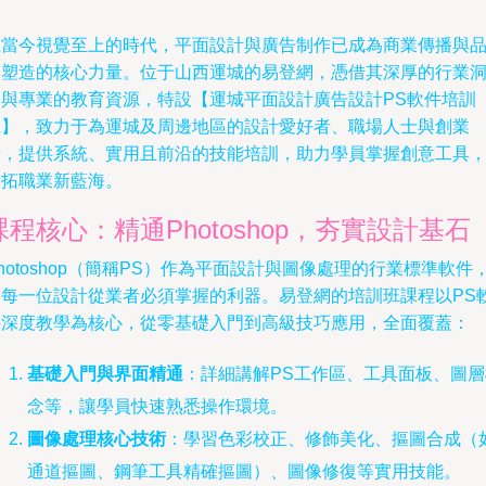
在當今視覺至上的時代，平面設計與廣告制作已成為商業傳播與
牌塑造的核心力量。位于山西運城的易登網，憑借其深厚的行業
察與專業的教育資源，特設【運城平面設計廣告設計PS軟件培訓
班】，致力于為運城及周邊地區的設計愛好者、職場人士與創業
者，提供系統、實用且前沿的技能培訓，助力學員掌握創意工具
開拓職業新藍海。
課程核心：精通Photoshop，夯實設計基石
hotoshop（簡稱PS）作為平面設計與圖像處理的行業標準軟件
是每一位設計從業者必須掌握的利器。易登網的培訓班課程以PS
件深度教學為核心，從零基礎入門到高級技巧應用，全面覆蓋：
基礎入門與界面精通
：詳細講解PS工作區、工具面板、圖層
念等，讓學員快速熟悉操作環境。
圖像處理核心技術
：學習色彩校正、修飾美化、摳圖合成（
通道摳圖、鋼筆工具精確摳圖）、圖像修復等實用技能。