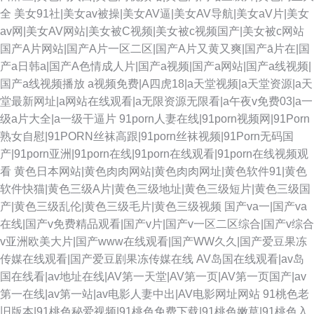
全
美女91社|美女av被操|美女AV逼|美女AV导航|美女aV片|美女
av网|美女AV网站|美女被C视频|美女被c视频国产|美女被c网站
国产A片网站|国产A片一区二区|国产A片又黄又爽|国产ā片在|国
产a日韩a|国产A色情成人片|国产a视频|国产a网站|国产a线视频|
国产a线视频播放
a视频免费|A四虎18|a天堂视频|a天堂资源|a天
堂最新网址|a网站在线观看|a无限资源无限看|a午夜v免费03|a一
级a片大全|a一级干逼片
91porn人妻在线|91porn视频网|91Porn
熟女自慰|91PORN丝袜高跟|91porn丝袜视频|91Porn无码国
产|91porn亚洲|91porn在线|91porn在线观看|91porn在线视频观
看
黄色日本网站|黄色肉肉网站|黄色肉肉网址|黄色软件91|黄色
软件快猫|黄色三级A片|黄色三级地址|黄色三级短片|黄色三级国
产|黄色三级乱伦|黄色三级毛片|黄色三级视频
国产va一|国产va
在线|国产v免费精品观看|国产v片|国产v一区二区综合|国产v综合
v亚洲欧美大片|国产www在线观看|国产WW久久|国产爱豆果冻
传媒在线观看|国产爱豆剧果冻传媒在线
AV岛国在线观看|av岛
国在线看|av地址在线|AV第一天堂|AV第一页|AV第一页国产|av
第一在线|av第一站|av电影人妻中出|AV电影网址网站
91桃色老
旧版本|91桃色秘爱视频|91桃色免费下载|91桃色嫩草|91桃色入