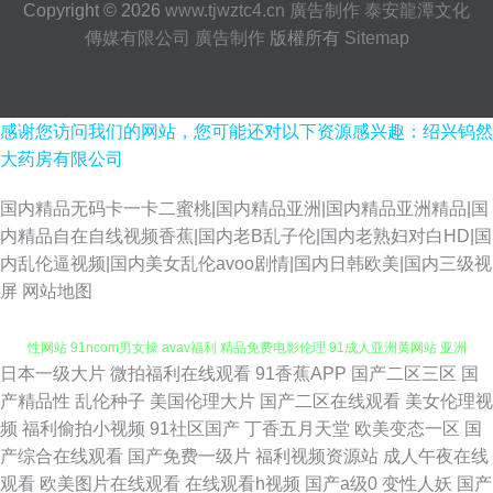
Copyright © 2026
www.tjwztc4.cn
廣告制作
泰安龍潭文化
傳媒有限公司
廣告制作
版權所有
Sitemap
感谢您访问我们的网站，您可能还对以下资源感兴趣：绍兴钨然
大药房有限公司
国内精品无码卡一卡二蜜桃|国内精品亚洲|国内精品亚洲精品|国
内精品自在自线视频香蕉|国内老B乱子伦|国内老熟妇对白HD|国
内乱伦逼视频|国内美女乱伦avoo剧情|国内日韩欧美|国内三级视
屏
网站地图
日本一级大片
微拍福利在线观看
91香蕉APP
国产二区三区
国
男人的天堂伊人网 豆花社区视频在线 91久色 九九国产伊人网 韩国论理 日韩
产精品性
乱伦种子
美国伦理大片
国产二区在线观看
美女伦理视
频
福利偷拍小视频
91社区国产
丁香五月天堂
欧美变态一区
国
性网站 91ncom男女操 avav福利 精品免费电影伦理 91成人亚洲黄网站 亚洲
产综合在线观看
国产免费一级片
福利视频资源站
成人午夜在线
观看
欧美图片在线观看
在线观看h视频
国产a级0
变性人妖
国产