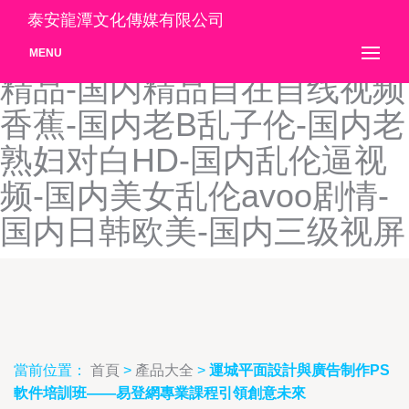
国内精品无码卡一卡二蜜桃-
泰安龍潭文化傳媒有限公司
国内精品亚洲-国内精品亚洲
MENU
精品-国内精品自在自线视频
香蕉-国内老B乱子伦-国内老
熟妇对白HD-国内乱伦逼视
频-国内美女乱伦avoo剧情-
国内日韩欧美-国内三级视屏
當前位置：
首頁
>
產品大全
>
運城平面設計與廣告制作PS
軟件培訓班——易登網專業課程引領創意未來