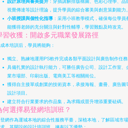
設計原理與審美提升
：穿插講解排版構圖、色彩心理學、品
視覺傳達等設計理論，提升學員的綜合審美與創意策劃能力
小班授課與個性化指導
：采用小班教學模式，確保每位學員
能獲得老師的充分關注與針對性輔導，學習難點及時攻克。
學習收獲：開啟多元職業發展路徑
完成本培訓后，學員將能夠：
獨立、熟練地運用PS軟件完成各類平面設計與廣告制作任務
具備扎實的設計執行能力，可勝任廣告公司、設計工作室、
業市場部、印刷出版、電商美工等相關崗位。
獲得自主接單或創業的技術資本，承接海報、畫冊、廣告圖
設計項目。
建立符合行業要求的作品集，為求職或晉升增添重要砝碼。
為何選擇易登網培訓班？
易登網作為運城本地的綜合性服務平臺，深植本地，了解區域市
需求。其開設的設計培訓班，擁有以下優勢：