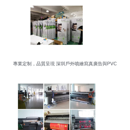
專業定制，品質呈現 深圳戶外噴繪寫真廣告與PVC
易拉寶展架海報制作指南