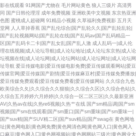
影在线观看
91网国产尤物在
毛片网站黄色
狼人三级片
高清男
同
国产日韩伦理淫
成年免费视频
亚洲欧美中文视频
东京热亚洲
色图
蜜桃成人超碰网
91精品小视频
久草福利免费视影
五月天
堂网
人人草掉香蕉
国产乱伦综合|国产乱轮久久|国产乱轮乱轮|
国产乱轮视频网站|国产乱轮在线|国产乱码av|国产乱码精品一
区|国产乱码卡二卡|国产乱女乱|国产乱人激
成人乱码一|成人伦
理在线视频|成人论坛导航|成人论坛地址|成人论坛东京热|成人论
坛视频在线|成人论坛网|成人论坛网站|成人论坛网址|成人论坛网
址导航
爱豆传媒电影|爱豆传媒电影免费|爱豆传媒观看网站|爱豆
传媒官网|爱豆传媒国产剧情|爱豆传媒麻豆村|爱豆传媒免费播放|
爱豆传媒免费观看|爱豆传媒免费看|爱豆传媒网站
久久综合九色
欧美综合久夂|久久综合久久狠狼|久久综合久区|久久综合色站|久
久综合五月婷婷六月婷婷|久久综合一区二区三区|久久最新亚洲
AV|久热av在线|久热re6视频|久热艹在线
国产sm精品调|国产sm
视频|国产sm在线观看|国产sm重口|国产sm重味|国产sm重味一|
国产suv精|国产SUV精二区|国产suv精品|国产swag在
黄色网地
址|黄色网电影|黄色网免费|黄色网清色网|黄色网入口|黄色网入
口麻豆|黄色网入囗|黄色网视频站|黄色网网站三级片|黄色网业大