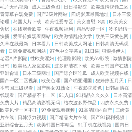
毛片无码视频
|
成人三级色图
|
日日撸影院
|
欧美激情视频二区
|
青青草在观免费
|
国产3级片网站
|
四虎影库最新地址
|
日本三级
论理
|
岛国大片下载
|
欧美性爱专区
|
美女自慰18禁
|
欧美美女
肏屄
|
在线观看欧美
|
午夜视频福利
|
精品动漫一区
|
波多野结一
快播
|
爱豆传媒观看网站
|
欧美激情乱伦文学
|
欧美三级黄色网
|
久草在线最新
|
日本看片
|
日韩欧美成人网址
|
日韩高清无码观
看
|
日韩免费视频网站
|
97色中文字幕a
|
91日逼
|
狠狠撸伊人
|
老湿A片影院
|
性欧美淫妇
|
伦理剧影院
|
欧美Aⅴ影院
|
激情影院
日韩
|
欧美私人家庭影院
|
波多野洁衣下载
|
欧美日韩国产在线
|
亚洲肏逼
|
日本三级网址
|
国产综合区吃瓜
|
成人欧美视频在线
|
国产一区二区视频
|
欧美色淫
|
国产啪亚洲国
|
狠婷婷五月天
|
日
本韩国三级观看
|
国产熟女91熟女
|
午夜影院黄色
|
日韩高清在
线观看
|
国产精品不卡二区
|
91入口
|
91精品久久久久
|
日本高清
免费大片
|
精品高清影视无码
|
结衣波多野作品
|
四虎永久免费
|
欧美风情一区不正
|
97免费观看视频
|
91高清国内自产
|
三级黄
片在线
|
日韩浮力视频
|
国产精品大片在线
|
国产91福利视频
|
亚洲综合五月天
|
欧美韩国日本精品
|
91手机在线视频
|
国内日