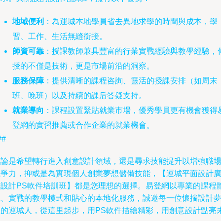
地域便利
：為運城本地學員省去異地求學的時間與成本，學
習、工作、生活無縫銜接。
師資可靠
：授課教師兼具豐富的行業實戰經驗與教學經驗，
授的不僅是技術，更是市場前沿的洞察。
服務保障
：提供清晰的課程咨詢、靈活的授課安排（如周末
班、晚班）以及持續的課后答疑支持。
就業導向
：課程設置緊貼就業市場，優秀學員更有機會獲得
登網的實習推薦或合作企業的就業機會。
##
無論是希望轉行進入創意設計領域，還是尋求技能提升以增強職
競爭力，抑或是為實現個人創業夢想儲備技能，【運城平面設計
告設計PS軟件培訓班】都是您理想的選擇。易登網以專業的課程
系、實戰的教學模式和貼心的本地化服務，誠邀每一位懷揣設計
想的運城人，從這里起步，用PS軟件描繪精彩，用創意設計點亮