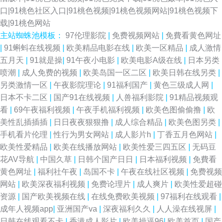
口|91桃色社区入口|91桃色视频|91桃色视频网站|91桃色视频下
载|91桃色网站
主站蜘蛛池模板：
97伦理影院
|
免费视频网站
|
免費看黄色网址
|
91蝌蚪在线视频
|
欧美精品电影在线
|
欧美一区精品
|
成人激情
五月天
|
91就是操
|
91午夜小电影
|
欧美电影A级在线
|
日本另类
喷潮
|
成人免费的视频
|
欧美岛国一区二区
|
欧美日韩在线另类
|
另类激情一区
|
午夜影院理论
|
91福利国产
|
黄色三级成人网
|
日本不卡二区
|
国产91在线视频
|
人兽福利影院
|
91精品视频观
看
|
69午夜福利视频
|
午夜手机福利视频
|
欧美色图偷偷撸
|
欧
美性乱插插插
|
日日夜夜狠狠撸
|
成人综合精品
|
欧美色图另类
|
手机看片伦理
|
性行为男女网站
|
成人影片h
|
丁香五月色网站
|
欧美性爱精品
|
欧美在线播放网站
|
欧美性爱三四五区
|
无码豆
花AV导航
|
中国久草
|
日韩个国产日日
|
日本福利视频
|
免費看
黄色网址
|
福利社午夜
|
岛国不卡
|
午夜在线社区视频
|
免费视频
网站
|
欧美深夜福利视频
|
免费论理片
|
成人爽片
|
欧美性爱超碰
资源
|
国产欧美视频在线
|
在线免费欧美视频
|
97福利在线观看
|
成年人视频app
|
亚洲国产va
|
深夜福利久久
|
人人澡在线视屏
|
日韩在线观看不卡
|
香港成人影片
|
欧美操逼96
|
欧美首页
|
国产