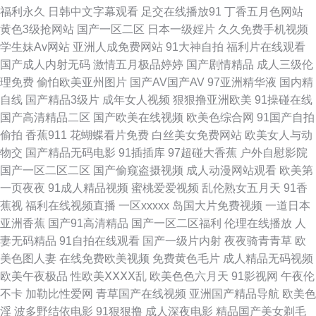
福利网址91 91网名域 国产tv福利在线 阿片视频在线 99re在线精品 东京热
福利永久
日韩中文字幕观看
足交在线播放91
丁香五月色网站
黄色3级抢网站
国产一区二区
日本一级婬片
久久免费手机视频
AV黑丝袜 91社区 九一色站 亚洲日韩天美 91足恋网 精品伊人大香蕉 丝袜后
学生妹Av网站
亚洲人成免费网站
91大神自拍
福利片在线观看
国产成人内射无码
激情五月极品婷婷
国产剧情精品
成人三级伦
入骑无套AV 91猫先生欧美精品 日韩在线高潮 91九色国产熟女 草莓视频导航
理免费
偷怕欧美亚州图片
国产AV国产AV
97亚洲精华液
国内精
自线
国产精品3级片
成年女人视频
狠狠撸亚洲欧美
91操碰在线
精品入口蜜桃入口 午夜剧场福利放送 91视频伊人网 午夜AV福利在线导航 日
国产高清精品二区
国产欧美在线视频
欧美色综合网
91国产自拍
偷拍
香蕉911
花蝴蝶看片免费
白丝美女免费网站
欧美女人与动
韩理论 91黑料导航 高清无码内射 殴美色图3 91白浆 91制片厂无码色情 久久
物交
国产精品无码电影
91插插库
97超碰大香蕉
户外自慰影院
国产一区二区二区
国产偷窥盗摄视频
成人动漫网站观看
欧美第
国产秒 探花偷拍91av无码 91刺激 97色资源 午夜剧场操操操 91国内高清 国
一页夜夜
91成人精品视频
蜜桃爱爱视频
乱伦熟女五月天
91香
蕉视
福利在线视频直播
一区xxxxx
岛国大片免费视频
一道日本
产日韩乱码 青青草原综合社区 91成人黑丝 91影院在线 国产日韩第一页 欧美
亚洲香蕉
国产91高清精品
国产一区二区福利
伦理在线播放
人
妻无码精品
91自拍在线观看
国产一级片内射
夜夜骑青青草
欧
久久穴 香蕉人狼人综合 91喷水合集 成人第二免费视频 免费欧美妈妈A片 亚
美色图人妻
在线免费欧美视频
免费黄色毛片
成人精品无码视频
欧美午夜极品
性欧美ⅩⅩⅩⅩ乱
欧美色色六月天
91影视网
午夜伦
洲日韩国产精品无 97超碰人人撸 国产熟nv91 日韩成人网站 51精品在线观看
不卡
加勒比性爱网
青草国产在线视频
亚洲国产精品导航
欧美色
淫
波多野结依电影
91狠狠撸
成人深夜电影
精品国产美女剃毛