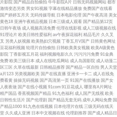
片影院
国产精品自拍偷拍
牛牛影院A片
日韩无码视频网站
都市
激情变态另类
男女91视频
字幕在线精品播放
免费国产在线看
国产婷婷五月天
无码传媒导航
日本电影伦理
国产午夜高清
美女
黄色18
亚洲午夜精品视频
日本三级成人观看
国产精品第12页
日韩午夜场
成人视频高清免费
伦理在线影视
成人三级视频在线
91理论片
欧美日韩性爱福利
av午夜探花福利
精品毛片
久久叉
叉
另类人妖视频
欧美熟妇穴视频
丁香五月V国产
日韩黄色网址
豆花福利视频
轮理片自拍偷拍
日韩欧美美女视频
欧美A级黄色
影院
丁香影视五月花
福利视频电影久久
污污污污免费
91金典
免费
欧美三级日本
成人在线吃瓜网站
成人岛国影院
成人动漫二
区三区
久草在线最新
日韩精品推荐
国产精品一区自拍
男人天堂
a片123
另类视频欧美
国产在线直播
亚洲卡一卡二
成人在线免
费看黄
操操无码视频
国产高清第一页
91国产在线播放
国产女
人夜夜做
国产在线小视频
91com
91豆花成人
哪里有A片网址
精产国品
香蕉视频国产精品
91九色福利
成人国产无线视
欧美
日韩性生活片
国产伦理剧
国产精品无套无码
成年人网站免费
国
产精品1000
91九色在线视频
日本伦理片在线
三级无码在线天
堂
久久成人亚洲
日本中文视频在线
伦理剧推荐
国产成人精品日