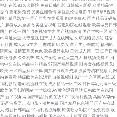
123区 自拍h网 成人av影院影视城 欧美成人亚洲精品 香蕉视频网站 91美女
福利在线
91久久影院
免费日韩电影
日韩成人影视
欧美精品性
交
午夜宅男免费
另类亚洲色情
家庭乱伦理电影
91草B草B视频
内射视频 精品国产不卡一区 欧美成人多人免费 91大神调教偷偷 超碰人妻99
国产精品熟女一
国产巨乳在线观看
四虎免费91
国内精品无码短
片
超碰成人操操
欧美猛交视频
西瓜影院在线观看
欧美做受日韩
日韩一级棒 日韩无码成人 欧美精品性交 伊人性生789活在线 91精选变态视
国产在线一
国产原创视频在线
国产视频高清
国产丝袜一区
黄色
av网址大全
人妻乱视
国产成人在线网站
久草视频资源站
综合
频 国产青春操Av在线 一级肏屄视频区 影音先锋五月天婷婷 久久蕉热视频 亚
五月香
成人app在线
四虎试看
91男女
国产男小鲜肉同
福利影
院网站
激情五月天色色
欧美极品电影
日韩成人第一页
国产日韩
洲日韩天美 91伊人基地 海角社区在线视频福利 亚洲成人色网 91网站免费看
欧美电影
久久机热
成人午夜网
黄色天堂男人
操视频免费91
日
韩中文在线
精品中的精品
97国产精品视频
91美女在线视频
51
国产综合二在线 婷婷五月天色 91色色导航导航 黄色三级网站片 先锋影音丝
欧美
一区精品麻豆经典
国产在线观看资源
波多野洁衣视频
污网
站免费看
特级欧美在线观看
自拍视频91
91艹艹
久草网在线
18
袜制服AV 91岁成人网站 久久黄片91 先锋影音中文字幕av 91视频免费看黑
福利影院
老司机蜜桃在线
成人精品一区二区
韩日爆乳无码三级
欧美伦理电影网站
艹艹操操
AV黄色观看网站
日韩欧美在线国
丝 国产精品久久精 先锋AV强奸 91网站在线观看 国产婷婷视频一区二区 午
产
新91视频网
国产精品分类在线
97午夜福利视频
岛国AV动作
无码
波多野吉依电影
小h片免费
国产精品色色视屏
国产午夜成
夜精品人妻第一页 91在线免费精品观看 狼人人av在线 淫语对白刺激对HD
人
最新日韩精品
91福利视频导航
欧美喷水影院
91爱爱视频
欧
美色图论坛
91榴莲小视频
国产高清一卡新区
国产看片资源
二