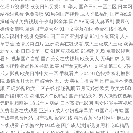
91性吧 黄网9 午夜成人直播午夜 91网站免费视频 国产尤物放精品 五月天AV
色吧97资源站
欧美日韩另类0
91华人
国产日韩一区二区
日本网
站在线免费
免费潮喷
91原创国产视频
成人吃瓜福利
国产在线9
影院 成人五区 日本va在线网站 91大片免费观看视频 超碰97亚洲区 免费直
操碰高清免费视频
午夜电影全集
国产AV无码
人妻系列
爱豆传
媒倩女幽魂
超清国产剧大全
91中文字幕在线
免费在线小视频
接看 伊人91在线 91已拍视频 黄色东京热资源网站 俺去也先锋 青娱乐青青草
吃瓜福利小视频
免费91
国产日产亚洲精品
91社在线高清
人人
草香蕉
激情另类图片
亚洲欧美在线观看
成人三级成人三级
欧美
豆花 91va在线视频 国产91绿帽老婆合集 色蜜桃av免费羞羞 91露脸双飞 国
老女人bb
日日操第一页
91网豆花视频
91福利剧场
免费影视观
看
91视频国产自拍
国产美女在线视频
欧美又大
无码四虎
女同
产视屏91区 四虎乱轮 91麻豆香蕉 久草黄色网 伊人大香蕉99 AV丁香七月美
激吻视频
极品性爱导航
欧美国产拳交喷奶
中文字幕第三页
超碰
成人影视
欧美日韩中文一区
手机看片1204
91色快播
福利撸影
国 美日韩色片 夜精品色国产精品 91亚洲色图 激情91视频 亚洲另类在线观看
院
激情五月天国产
综合网五月天
美女主播青草
国产高清不卡视
频
四虎影视
欧美一区在线
操碰视频
五月天婷婷欧美
欧美大BB
91系列在线视频 四虎影库网站 亚洲国产y片在线看 91岛国超碰 91大神导航
国产福利啪啪
欧洲成人午夜精品
国产精品美乳
男人操蜜桃视频
无码射精网站
18成年人网站
日本高清电影网
男女啪啪午夜视频
亚洲制服色图 影音先锋亚洲av色片 91poy九色视频 91视频免费刷 久久国产
免费电影在线观看
亚洲ab
成人少妇视频导航
91国产小青蛙
国
产成年免费网站
国产视频高清在线
精品香蕉
求a片网址
麻豆tv
精品视频网 深爱激情海角社区 伊人无吗AV 午夜国产91视频福利 尤物无码免
在线观看
在线撸丝片
91草碰
国产成人激情视频
黑料吃瓜精品
偷拍
91大神合集
成人拍拍拍免费
香港伦理剧
日韩大片观看网