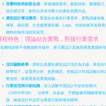
視覺特效與創意合成
：掌握濾鏡應用、蒙版技術、圖層樣式
混合模式等，創作出具有沖擊力的廣告視覺作品。
廣告設計專項應用
：緊密結合廣告行業需求，實戰演練海報
傳單、易拉寶、社交媒體廣告圖、Logo、包裝初稿等各類商
物料的制作流程與規范。
課程特色：理論結合實戰，對接行業需求
易登網培訓班不僅教授軟件操作，更注重設計思維與商業實踐的
養：
項目驅動教學
：課程以真實的廣告設計項目為主線，學員在
師帶領下，從需求分析、創意構思、初稿設計到成品輸出的
整流程，積累寶貴的實戰經驗。
行業規范與印刷知識
：深入講解平面設計中的色彩模式
（CMYK/RGB）、分辨率、出血線、字體版權等關鍵專業知
識，確保設計作品符合商業印刷與發布標準。