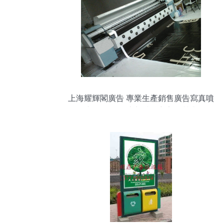
上海耀輝閣廣告 專業生產銷售廣告寫真噴
繪與燈箱布，助力戶外廣告品質升級