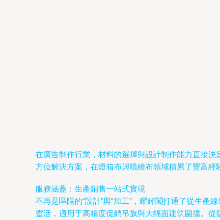
在廣告制作行業，材料的選擇與設計制作能力直接決
方位解決方案，在燈箱布與噴繪布領域積累了豐富經
服務涵蓋：生產銷售一站式實現
不再是區隔的“設計”與“加工”，耀輝閣打通了從生
靈活，適用于高精度促銷吊旗與大幅面建筑圍擋。從