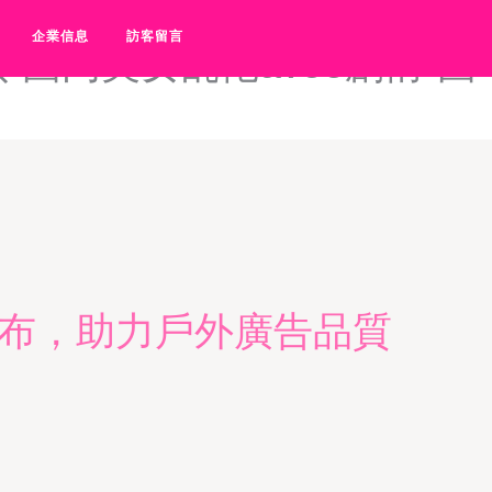
精品-国内精品自在自线视频
企業信息
訪客留言
-国内美女乱伦avoo剧情-国
箱布，助力戶外廣告品質