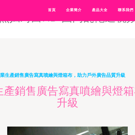
国内精品亚洲-国内精品亚洲
首頁
企業簡介
產品大全
聯系我們
熟妇对白HD-国内乱伦逼视频
專業生產銷售廣告寫真噴繪與燈箱布，助力戶外廣告品質升級
生產銷售廣告寫真噴繪與燈
升級