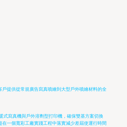
客戶提供從常規廣告寫真噴繪到大型戶外噴繪材料的全
暖式寫真機與戶外溶劑型打印機，確保雙基方案切換
盡在一個寬彩工廠實踐工程中落實減少差屆使運行時間