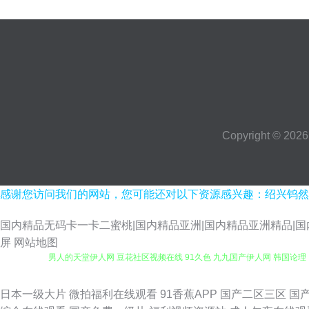
Copyright © 202
感谢您访问我们的网站，您可能还对以下资源感兴趣：绍兴钨然
国内精品无码卡一卡二蜜桃|国内精品亚洲|国内精品亚洲精品|国内
屏
网站地图
男人的天堂伊人网 豆花社区视频在线 91久色 九九国产伊人网 韩国论理 日韩
黑丝袜 91社区 九一色站 亚洲日韩天美 91足恋网 精品伊人大香蕉 丝
日本一级大片
微拍福利在线观看
91香蕉APP
国产二区三区
国