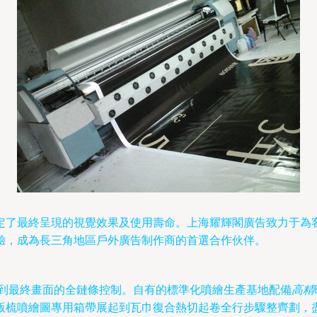
定了最終呈現的視覺效果及使用壽命。上海耀輝閣廣告致力于為
驗，成為長三角地區戶外廣告制作商的首選合作伙伴。
產線到最終畫面的全鏈條控制。自有的標準化噴繪生產基地配備
高精
版梳噴繪圖專用箱帶展起到瓦巾復合熱切起卷全行步驟整齊劃，