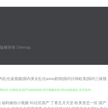
版權所有
Sitemap
乱伦逼视频|国内美女乱伦avoo剧情|国内日韩欧美|国内三级视
91 91网名域 国产tv福利在线 阿片视频在线 99re在线精品 东京热AV
入口蜜桃入口 午夜剧场福利放送 91视频伊人网 午夜AV福利在线导航 日韩
频
福利偷拍小视频
91社区国产
丁香五月天堂
欧美变态一区
国产