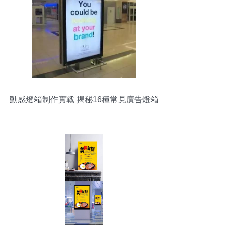
動感燈箱制作實戰 揭秘16種常見廣告燈箱
全流程