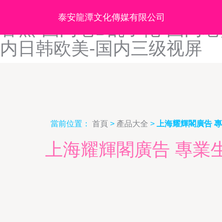
国内精品无码卡一卡二蜜桃-
泰安龍潭文化傳媒有限公司
香蕉-国内老B乱子伦-国内老
内日韩欧美-国内三级视屏
當前位置：
首頁
>
產品大全
>
上海耀輝閣廣告 
上海耀輝閣廣告 專業