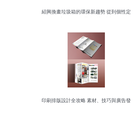
紹興換畫垃圾箱的環保新趨勢 從到個性定
制，宿豫因企業帶來看新城市面貌
印刷排版設計全攻略 素材、技巧與廣告發
布要點