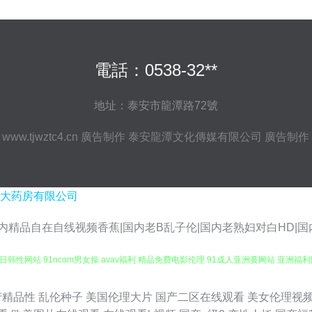
電話：0538-32**
地址：泰安市龍潭路72號
6
www.tjwztc4.cn
廣告制作
泰安龍潭文化傳媒有限公司
廣告制作
大药房有限公司
精品自在自线视频香蕉|国内老B乱子伦|国内老熟妇对白HD|国内
性网站 91ncom男女操 avav福利 精品免费电影伦理 91成人亚洲黄网站 亚洲福利网址
袜后入骑无套AV 91猫先生欧美精品 日韩在线高潮 91九色国产熟女 草莓视频导航 精品
产精品性
乱伦种子
美国伦理大片
国产二区在线观看
美女伦理视