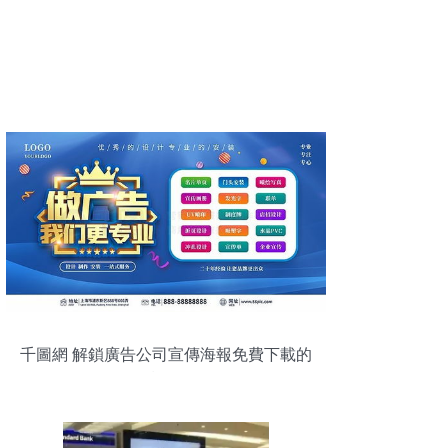
千圖網 解鎖廣告公司宣傳海報免費下載的
終極攻略